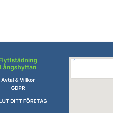
Flyttstädning
Långshyttan
Avtal & Villkor
GDPR
LUT DITT FÖRETAG