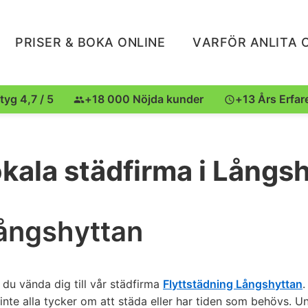
PRISER & BOKA ONLINE
VARFÖR ANLITA 
tyg 4,7 / 5
+18 000 Nöjda kunder
+13 Års Erfar
okala städfirma i Långs
Långshyttan
 du vända dig till vår städfirma
Flyttstädning Långshyttan
.
 inte alla tycker om att städa eller har tiden som behövs. U