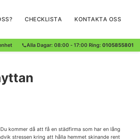
OSS?
CHECKLISTA
KONTAKTA OSS
enhet
Alla Dagar: 08:00 - 17:00 Ring:
0105855801
hyttan
 Du kommer då att få en städfirma som har en lång
ndvik stressen kring att hålla hemmet skinande rent